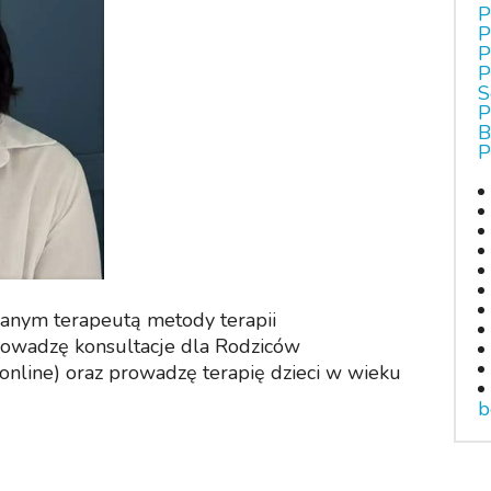
P
P
P
P
S
P
B
P
wanym terapeutą metody terapii
rowadzę konsultacje dla Rodziców
 online) oraz prowadzę terapię dzieci w wieku
b