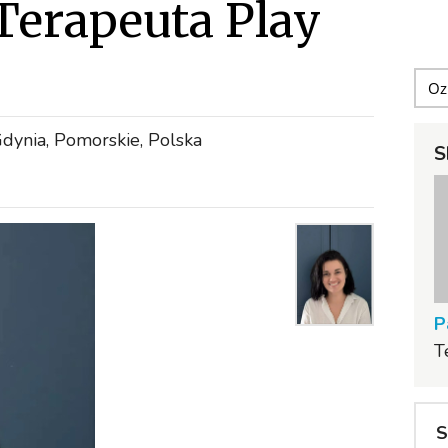
Terapeuta Play
Gdynia, Pomorskie, Polska
S
P
T
S