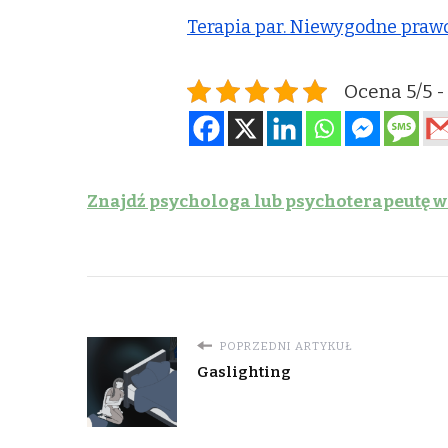
Terapia par. Niewygodne praw
Ocena 5/5 -
Znajdź psychologa lub psychoterapeutę w
POPRZEDNI ARTYKUŁ
Gaslighting