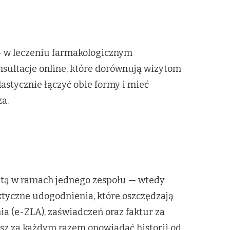
 — w leczeniu farmakologicznym
nsultacje online, które dorównują wizytom
astycznie łączyć obie formy i mieć
a.
utą w ramach jednego zespołu — wtedy
ktyczne udogodnienia, które oszczędzają
ia (e-ZLA), zaświadczeń oraz faktur za
isz za każdym razem opowiadać historii od