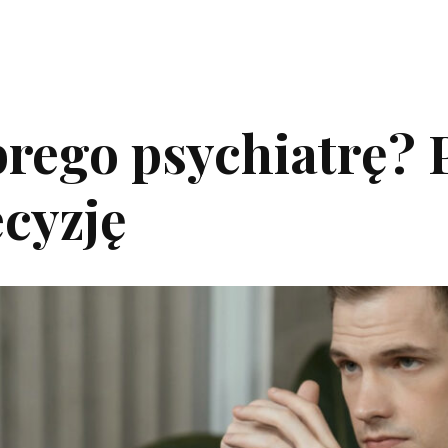
brego psychiatrę? 
ecyzję