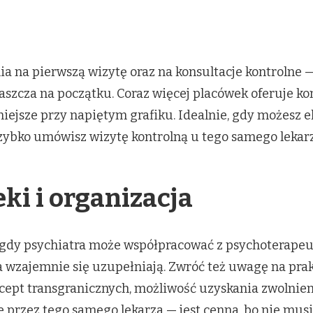
ia na pierwszą wizytę oraz na konsultacje kontrolne
aszcza na początku. Coraz więcej placówek oferuje ko
ejsze przy napiętym grafiku. Idealnie, gdy możesz el
szybko umówisz wizytę kontrolną u tego samego lekarz
eki i organizacja
, gdy psychiatra może współpracować z psychoterape
a wzajemnie się uzupełniają. Zwróć też uwagę na pra
ecept transgranicznych, możliwość uzyskania zwolnien
e przez tego samego lekarza — jest cenna, bo nie mus