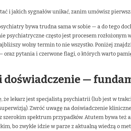
tać i jakich sygnałów unikać, zanim umówisz pierwsz
 psychiatry bywa trudna sama w sobie — a do tego doc
nie psychiatryczne często jest procesem rozłożonym w 
jbliższy wolny termin to nie wszystko. Poniżej znajdz
oraz pytania i czerwone flagi, o których warto pami
e i doświadczenie — funda
 że lekarz jest specjalistą psychiatrii (lub jest w trak
 superwizją). Zwróć uwagę na doświadczenie kliniczne
 z szerokim spektrum przypadków. Atutem bywa też 
im, bo zwykle idzie w parze z aktualną wiedzą o met