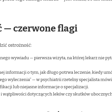
ć — czerwone flagi
ić ostrożność:
nego wywiadu — pierwsza wizyta, na której lekarz nie pyta 
ej informacji o tym, jak długo potrwa leczenie, kiedy umó
go wyleczenia” — w psychiatrii rzetelny specjalista mówi 
kacji lub niejasne informacje o specjalizacji.
i wątpliwości dotyczących leków czy skutków ubocznych