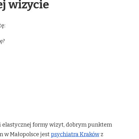
ej wizycie
ę:
tę?
 i elastycznej formy wizyt, dobrym punktem
m w Małopolsce jest
psychiatra Kraków
z