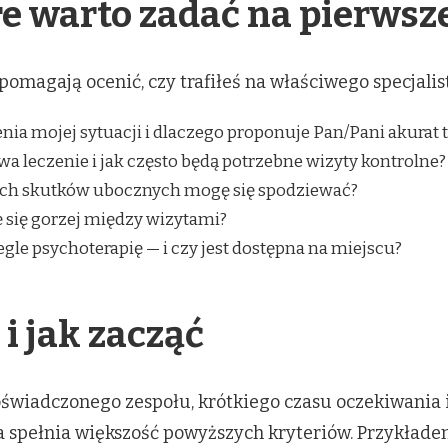
re warto zadać na pierwsz
magają ocenić, czy trafiłeś na właściwego specjalist
nia mojej sytuacji i dlaczego proponuje Pan/Pani akurat 
wa leczenie i jak często będą potrzebne wizyty kontrolne?
nych skutków ubocznych mogę się spodziewać?
ę się gorzej między wizytami?
gle psychoterapię — i czy jest dostępna na miejscu?
 i jak zacząć
doświadczonego zespołu, krótkiego czasu oczekiwania
ra spełnia większość powyższych kryteriów. Przykłade