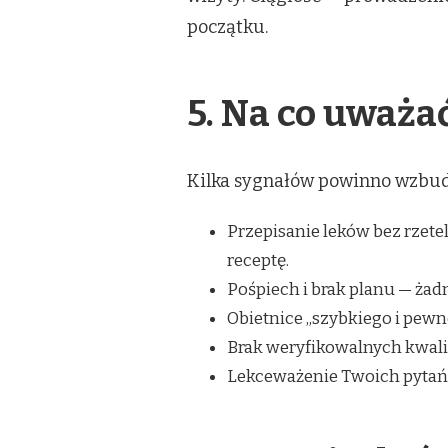
początku.
5. Na co uważa
Kilka sygnałów powinno wzbudz
Przepisanie leków bez rzetel
receptę.
Pośpiech i brak planu — żadn
Obietnice „szybkiego i pewne
Brak weryfikowalnych kwalifi
Lekceważenie Twoich pytań 